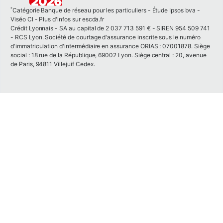
*
Catégorie Banque de réseau pour les particuliers - Étude Ipsos bva -
Viséo Cl - Plus d'infos sur escda.fr
Crédit Lyonnais - SA au capital de 2 037 713 591 € - SIREN 954 509 741
- RCS Lyon. Société de courtage d'assurance inscrite sous le numéro
d'immatriculation d'intermédiaire en assurance ORIAS : 07001878. Siège
social : 18 rue de la République, 69002 Lyon. Siège central : 20, avenue
de Paris, 94811 Villejuif Cedex.