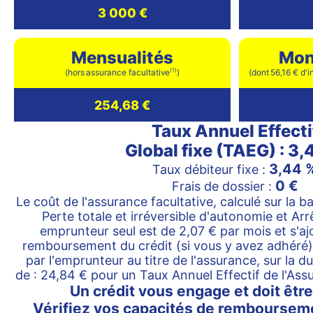
3 000 €
Mensualités
Mont
(1)
(hors assurance facultative
)
(dont 56,16 € d'i
254,68 €
Taux Annuel Effecti
Global fixe (TAEG) : 3,
3,44 
Taux débiteur fixe :
0 €
Frais de dossier :
Le coût de l'assurance facultative, calculé sur la 
Perte totale et irréversible d'autonomie et Arr
emprunteur seul est de 2,07 € par mois et s'aj
remboursement du crédit (si vous y avez adhéré)
par l'emprunteur au titre de l'assurance, sur la d
de : 24,84 € pour un Taux Annuel Effectif de l'Ass
Un crédit vous engage et doit êtr
Vérifiez vos capacités de remboursem