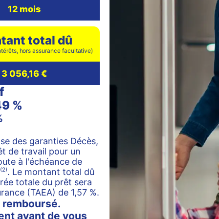
12 mois
ant total dû
ntérêts, hors assurance facultative)
3 056,16 €
f
49 %
%
base des garanties Décès,
êt de travail pour un
oute à l'échéance de
(2)
. Le montant total dû
urée totale du prêt sera
urance (TAEA) de 1,57 %.
e remboursé.
ent avant de vous