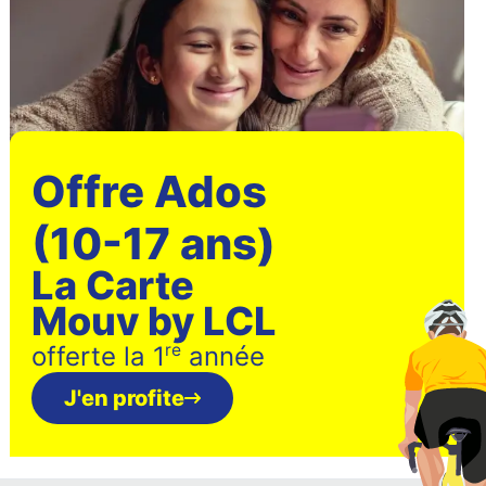
Offre Ados
(10-17 ans)
La Carte
Mouv by LCL
re
offerte la 1
année
J'en profite