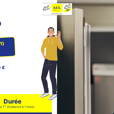
o
6
(1)
 €
Durée
re
la 1
échéance à 1 mois)