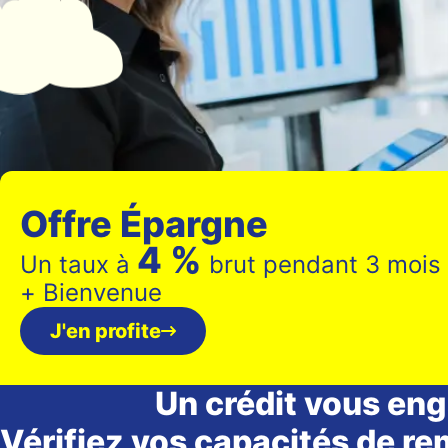
Offre Épargne
4 %
Un taux à
brut pendant
3 mois 
+ Bienvenue
J'en profite
Un crédit vous eng
Vérifiez vos capacités de r