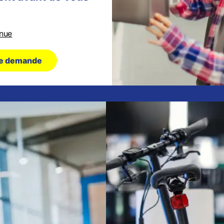
enue
ne demande