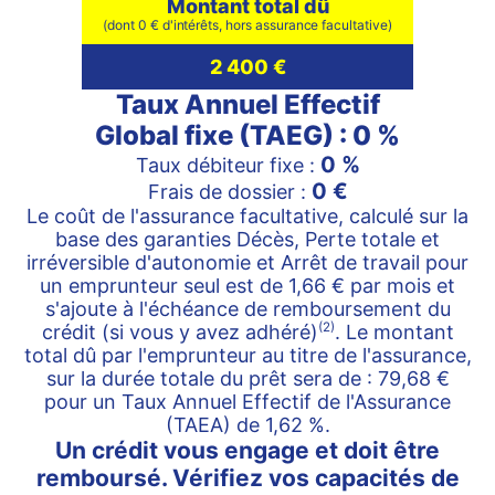
Montant total dû
(dont 0 € d'intérêts, hors assurance facultative)
2 400 €
Taux Annuel Effectif
Global fixe (TAEG) : 0 %
0 %
Taux débiteur fixe :
0 €
Frais de dossier :
Le coût de l'assurance facultative, calculé sur la
base des garanties Décès, Perte totale et
irréversible d'autonomie et Arrêt de travail pour
un emprunteur seul est de 1,66 € par mois et
s'ajoute à l'échéance de remboursement du
(2)
crédit (si vous y avez adhéré)
. Le montant
total dû par l'emprunteur au titre de l'assurance,
sur la durée totale du prêt sera de : 79,68 €
pour un Taux Annuel Effectif de l'Assurance
(TAEA) de 1,62 %.
Un crédit vous engage et doit être
remboursé.
Vérifiez vos capacités de