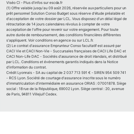
Viséo Cl - Plus d'infos sur escda.fr
(1) Offre valable jusqu'au 09 août 2026, réservée aux particuliers pour un
prêt personnel Solution Conso Budget sous réserve d'étude préalable et
d'acceptation de votre dossier par LCL. Vous disposez d'un délai légal de
rétractation de 14 jours calendaires révolus à compter de votre
acceptation de l'offre pour revenir sur votre engagement. Pour toute
autre durée de remboursement, des conditions financières différentes
s'appliquent. Voir conditions en agence ou sur LCL.fr.
(2) Le contrat d'assurance Emprunteur Conso facultatif est assuré par
CACI Vie et CACI Non-Vie - Succursales françaises de CACI Life DAC et
CACI Non-Life DAC - Sociétés d'assurance de droit irlandais, et distribué
par LCL. Conditions et événements garantis indiqués dans la Notice
d'information du contrat.
Crédit Lyonnais - SA au capital de 2 037 713 591 € - SIREN 954 509 741
- RCS Lyon. Société de courtage d'assurance inscrite sous le numéro
d'immatriculation d'intermédiaire en assurance ORIAS : 07001878.
Siège
social : 18 rue de la République, 69002 Lyon. Siège central : 20, avenue
de Paris, 94811 Villejuif Cedex.